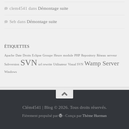
clem4541
dans
Démontage suite
Seb
dans
Démontage suite
ÉTIQUETTES
Apache
Date
Droits
Eclipse
Groupe
Heure
module
PHP
Repository
Réseau
serveur
SVN
Wamp Server
Subversion
url rewrite
Utilisateur
Visual SVN
Windows
Clém4541 | Blog © 2026. Tous droits réservés.
Fièrement propulsé par
- Conçu par
Thème Hueman