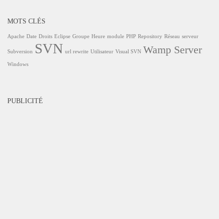
MOTS CLÉS
Apache
Date
Droits
Eclipse
Groupe
Heure
module
PHP
Repository
Réseau
serveur
SVN
Wamp Server
Subversion
url rewrite
Utilisateur
Visual SVN
Windows
PUBLICITÉ