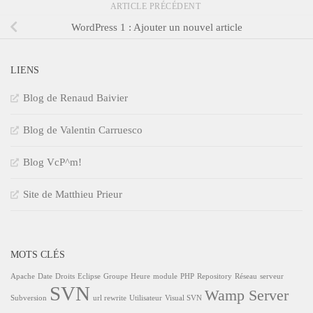
ARTICLE PRÉCÉDENT
WordPress 1 : Ajouter un nouvel article
LIENS
Blog de Renaud Baivier
Blog de Valentin Carruesco
Blog VcP^m!
Site de Matthieu Prieur
MOTS CLÉS
Apache
Date
Droits
Eclipse
Groupe
Heure
module
PHP
Repository
Réseau
serveur
SVN
Wamp Server
Subversion
url rewrite
Utilisateur
Visual SVN