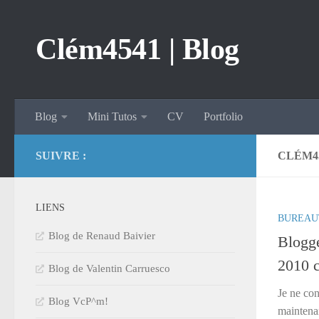
Skip to content
Clém4541 | Blog
Blog
Mini Tutos
CV
Portfolio
SUIVRE :
CLÉM45
LIENS
BUREAU
Blog de Renaud Baivier
Blogge
2010 c
Blog de Valentin Carruesco
Je ne con
Blog VcP^m!
maintenan