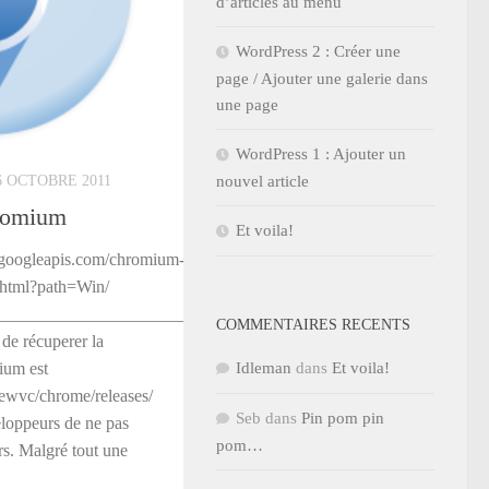
d’articles au menu
WordPress 2 : Créer une
page / Ajouter une galerie dans
une page
WordPress 1 : Ajouter un
6 OCTOBRE 2011
nouvel article
hromium
Et voila!
.googleapis.com/chromium-
.html?path=Win/
_________________________
COMMENTAIRES RECENTS
 de récuperer la
Idleman
dans
Et voila!
ium est
iewvc/chrome/releases/
Seb
dans
Pin pom pin
eloppeurs de ne pas
pom…
rs. Malgré tout une