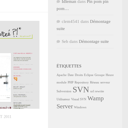
Idleman
dans
Pin pom pin
pom…
clem4541
dans
Démontage
suite
Seb
dans
Démontage suite
ÉTIQUETTES
Apache
Date
Droits
Eclipse
Groupe
Heure
module
PHP
Repository
Réseau
serveur
SVN
Subversion
url rewrite
Wamp
Utilisateur
Visual SVN
Server
Windows
T 2011