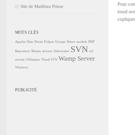
Pour com
Site de Matthieu Prieur
lourd ave
explique
MOTS CLÉS
Apache
Date
Droits
Eclipse
Groupe
Heure
module
PHP
SVN
Repository
Réseau
serveur
Subversion
url
Wamp Server
rewrite
Utilisateur
Visual SVN
Windows
PUBLICITÉ