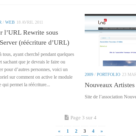
R
/
WEB
18 AVRIL 2011
r l’URL Rewrite sous
erver (réécriture d’URL)
à tous, ayant cherché pendant quelques
t sachant que je devrais le faire ou
er pour d’autres personnes, voici un
2009
/
PORTFOLIO
23 MAR
toriel sur comment on active le module
Nouveaux Artistes
qui permet la réécriture...
Site de l’association Nouv
Page 3 sur 4
«
1
2
3
4
»