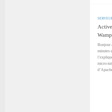
SERVEU
Active
WampS
Bonjour 
minutes e
l’expliqu
micro-tu
d’Apache 