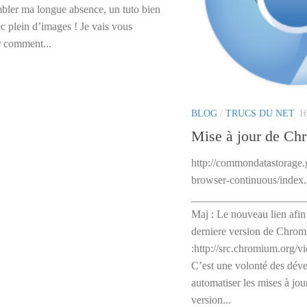
bler ma longue absence, un tuto bien
c plein d’images ! Je vais vous
r comment...
BLOG
/
TRUCS DU NET
1
Mise à jour de C
http://commondatastorage
browser-continuous/index
_____________________
Maj : Le nouveau lien afin
derniere version de Chrom
:http://src.chromium.org/v
C’est une volonté des dév
automatiser les mises à jou
version...