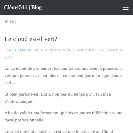
Clém4541 | Blog
Skip to content
BLOG
Le cloud est-il vert?
PAR
CLÉM4541
· PUBLIÉ
29 MARS 2012
· MIS À JOUR
2 NOVEMBRE
2012
En ce début de printemps, les feuilles commencent à pousser, la
verdure pousse… et en plus en ce moment pas un nuage dans le
ciel…
Et bien parlons-en! Enfin non pas du temps qu’il fait mais
d’informatique !
Afin de valider ma formation, je dois en autres réfléchir sur une
thèse professionnelle.
Le sujet que j’ai choisi est : est-ce que le passage au Cloud