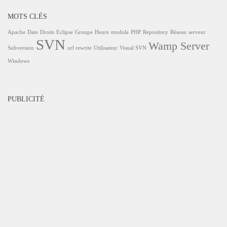
MOTS CLÉS
Apache
Date
Droits
Eclipse
Groupe
Heure
module
PHP
Repository
Réseau
serveur
SVN
Wamp Server
Subversion
url rewrite
Utilisateur
Visual SVN
Windows
PUBLICITÉ