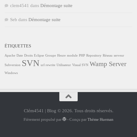
clem4541
dans
Démontage suite
Seb
dans
Démontage suite
ÉTIQUETTES
Apache
Date
Droits
Eclipse
Groupe
Heure
module
PHP
Repository
Réseau
serveur
SVN
Wamp Server
Subversion
url rewrite
Utilisateur
Visual SVN
Windows
Clém4541 | Blog © 2026. Tous droits réservés.
Fièrement propulsé par
- Conçu par
Thème Hueman